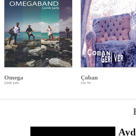
Omega
Çoban
Çürük Şarkı
Geri Ver
Ayd