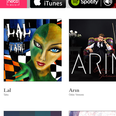
Lal
Arın
Tabu
Ödün Vermem